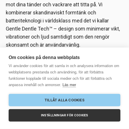
mot dina tänder och vackrare att titta på. Vi
kombinerar skandinaviskt formtänk och
batteriteknologi i världsklass med det vi kallar
Gentle Dentle Tech™ – design som minimerar vikt,
vibrationer och ljud samtidigt som den rengör
skonsamt och är användarvänlig.
Om cookies på denna webbplats
Vi använder cookies för att samla in och analysera information om
webbplatsens prestanda och användning, för att förbättra
funktioner kopplade till sociala medier och för att förbättra och
© 2025 Scandinavian Good Business AB
anpassa innehåll och annonser.
Läs mer
-
Integritetspolicy
TILLÅT ALLA COOKIES
SVENSKA
ENGLISH
SUOMI
NORSK
INSTÄLLNINGAR FÖR COOKIES
EESTI
POLSKI
LATVIEŠU
LIETUVOS
РУССКИЙ
SLOVENŠČINA