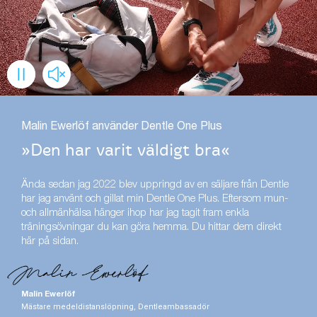
Malin Ewerlöf använder Dentle One Plus
»Den har varit väldigt bra«
Ända sedan jag 2022 blev uppringd av en säljare från Dentle
har jag använt och gillat min Dentle One Plus. Eftersom mun-
och allmänhälsa hänger ihop har jag tagit fram enkla
träningsövningar du kan göra hemma. Du hittar dem direkt
här på sidan.
Malin Ewerlöf
Mästare medeldistanslöpning, Dentleambassadör