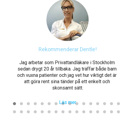
ns!
Rekommenderar Dentle!
ch 
Jag arbetar som Privattandläkare i Stockholm 
Ve
 
sedan drygt 20 år tillbaka. Jag träffar både barn 
och vuxna patienter och jag vet hur viktigt det är 
v
att göra rent sina tänder på ett enkelt och 
p
skonsamt sätt.
Läs mer