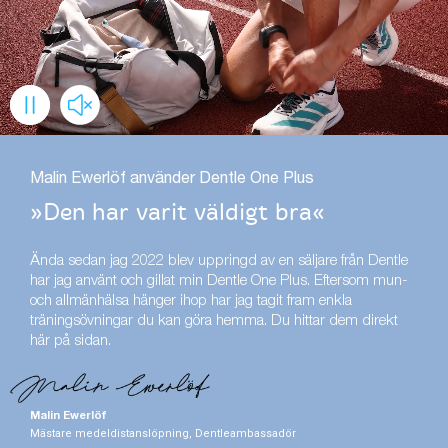
Malin Ewerlöf använder Dentle One Plus
»Den har varit väldigt bra«
Ända sedan jag 2022 blev uppringd av en säljare från Dentle
har jag använt och gillat min Dentle One Plus. Eftersom mun-
och allmänhälsa hänger ihop har jag tagit fram enkla
träningsövningar du kan göra hemma. Du hittar dem direkt
här på sidan.
Malin Ewerlöf
Mästare medeldistanslöpning, Dentleambassadör