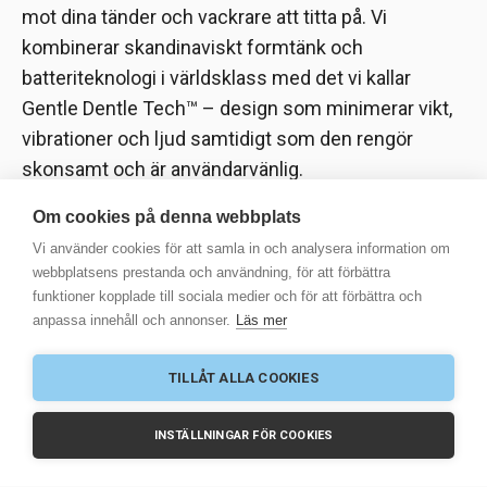
mot dina tänder och vackrare att titta på. Vi
kombinerar skandinaviskt formtänk och
batteriteknologi i världsklass med det vi kallar
Gentle Dentle Tech™ – design som minimerar vikt,
vibrationer och ljud samtidigt som den rengör
skonsamt och är användarvänlig.
Om cookies på denna webbplats
Vi använder cookies för att samla in och analysera information om
webbplatsens prestanda och användning, för att förbättra
funktioner kopplade till sociala medier och för att förbättra och
© 2025 Scandinavian Good Business AB
anpassa innehåll och annonser.
Läs mer
-
Integritetspolicy
TILLÅT ALLA COOKIES
SVENSKA
ENGLISH
SUOMI
NORSK
INSTÄLLNINGAR FÖR COOKIES
EESTI
POLSKI
LATVIEŠU
LIETUVOS
РУССКИЙ
SLOVENŠČINA