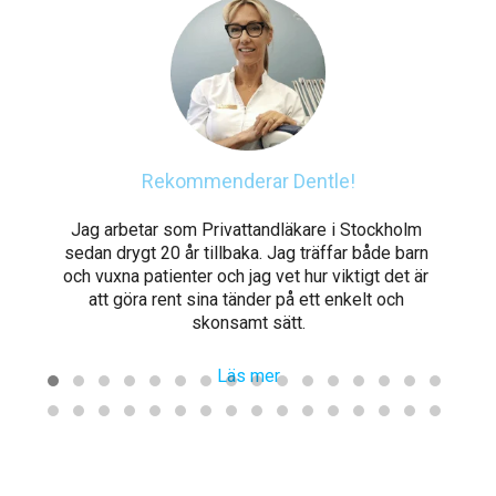
ns!
Rekommenderar Dentle!
ch 
Jag arbetar som Privattandläkare i Stockholm 
Ve
 
sedan drygt 20 år tillbaka. Jag träffar både barn 
och vuxna patienter och jag vet hur viktigt det är 
v
att göra rent sina tänder på ett enkelt och 
p
skonsamt sätt.
Läs mer