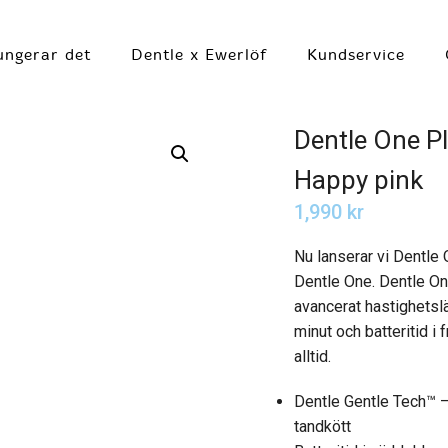
ungerar det
Dentle x Ewerlöf
Kundservice
Dentle One P
Happy pink
1,990
kr
Nu lanserar vi Dentle O
Dentle One. Dentle On
avancerat hastighetslä
minut och batteritid i
alltid.
Dentle Gentle Tech™ – 
tandkött