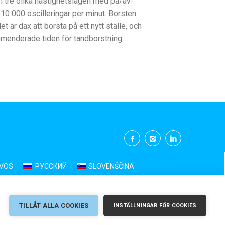
an tre olika hastighetslägen med på/av-
0 000 oscilleringar per minut. Borsten
t är dax att borsta på ett nytt ställe, och
mmenderade tiden för tandborstning.
UVOS
РУССКИЙ
SLOVENŠČINA
TILLÅT ALLA COOKIES
INSTÄLLNINGAR FÖR COOKIES