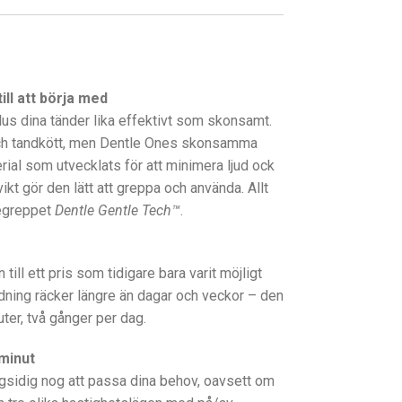
ill att börja med
us dina tänder lika effektivt som skonsamt.
 och tandkött, men Dentle Ones skonsamma
terial som utvecklats för att minimera ljud ock
ikt gör den lätt att greppa och använda. Allt
begreppet
Dentle Gentle Tech™
.
ill ett pris som tidigare bara varit möjligt
dning räcker längre än dagar och veckor – den
ter, två gånger per dag.
 minut
gsidig nog att passa dina behov, oavsett om