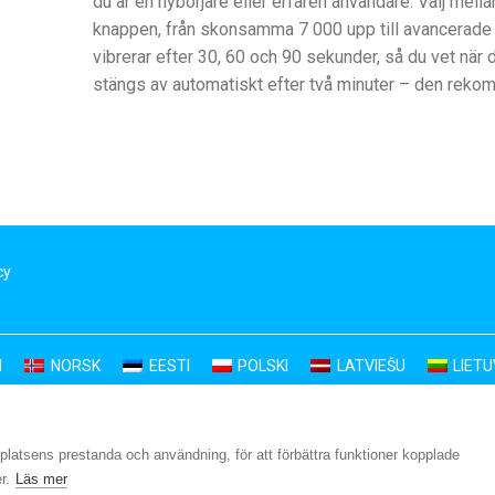
du är en nybörjare eller erfaren användare. Välj mell
knappen, från skonsamma 7 000 upp till avancerade 1
vibrerar efter 30, 60 och 90 sekunder, så du vet när de
stängs av automatiskt efter två minuter – den reko
cy
I
NORSK
EESTI
POLSKI
LATVIEŠU
LIET
latsens prestanda och användning, för att förbättra funktioner kopplade
r.
Läs mer