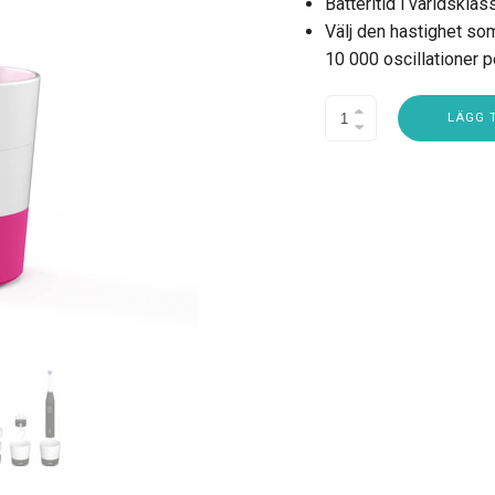
Batteritid i världskla
Välj den hastighet som
10 000 oscillationer p
LÄGG T