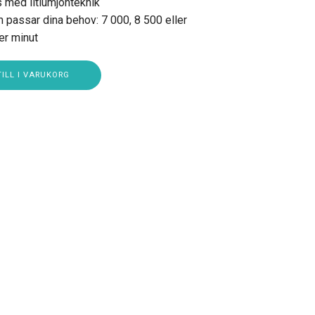
ss med litiumjonteknik
 passar dina behov: 7 000, 8 500 eller
er minut
ILL I VARUKORG