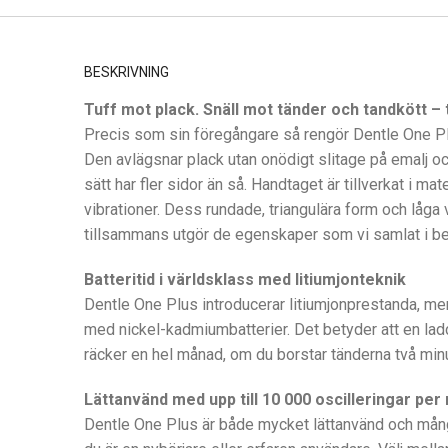
BESKRIVNING
Tuff mot plack. Snäll mot tänder och tandkött – t
Precis som sin föregångare så rengör Dentle One Pl
Den avlägsnar plack utan onödigt slitage på emalj
sätt har fler sidor än så. Handtaget är tillverkat i ma
vibrationer. Dess rundade, triangulära form och låga v
tillsammans utgör de egenskaper som vi samlat i 
Batteritid i världsklass med litiumjonteknik
Dentle One Plus introducerar litiumjonprestanda, men t
med nickel-kadmiumbatterier. Det betyder att en lad
räcker en hel månad, om du borstar tänderna två minu
Lättanvänd med upp till 10 000 oscilleringar per
Dentle One Plus är både mycket lättanvänd och mån