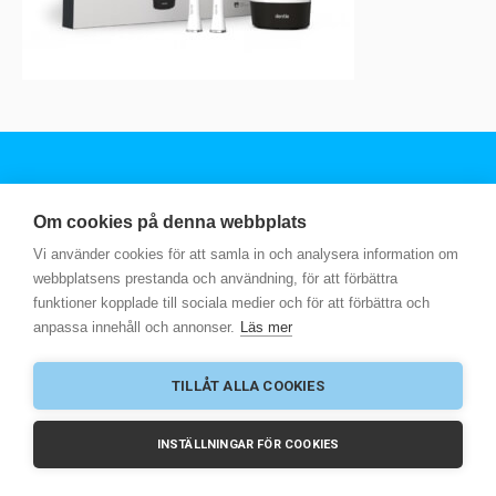
© 2025 Scandinavian Good Business AB
Om cookies på denna webbplats
-
Integritetspolicy
Vi använder cookies för att samla in och analysera information om
webbplatsens prestanda och användning, för att förbättra
funktioner kopplade till sociala medier och för att förbättra och
SVENSKA
ENGLISH
SUOMI
NORSK
anpassa innehåll och annonser.
Läs mer
EESTI
POLSKI
LATVIEŠU
LIETUVOS
РУССКИЙ
SLOVENŠČINA
TILLÅT ALLA COOKIES
INSTÄLLNINGAR FÖR COOKIES