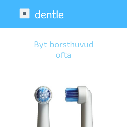
Byt borsthuvud
ofta