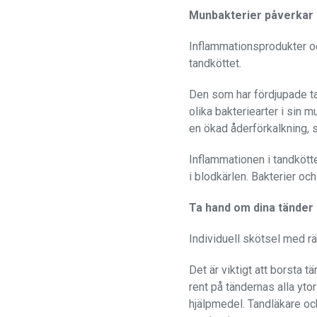
Munbakterier påverkar 
Inflammationsprodukter oc
tandköttet.
Den som har fördjupade tan
olika bakteriearter i sin 
en ökad åderförkalkning, so
Inflammationen i tandkött
i blodkärlen. Bakterier och
Ta hand om dina tänder
Individuell skötsel med rät
Det är viktigt att borsta 
rent på tändernas alla yt
hjälpmedel. Tandläkare och