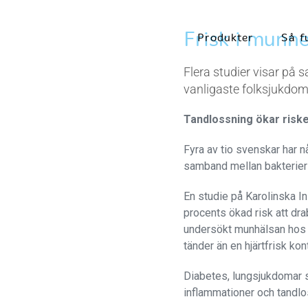
Frisk i munne
Produkter
Så f
Flera studier visar p
vanligaste folksjukdom
Tandlossning ökar risk
Fyra av tio svenskar har 
samband mellan bakterier
En studie på Karolinska In
procents ökad risk att dr
undersökt munhälsan hos e
tänder än en hjärtfrisk kon
Diabetes, lungsjukdomar 
inflammationer och tandlo