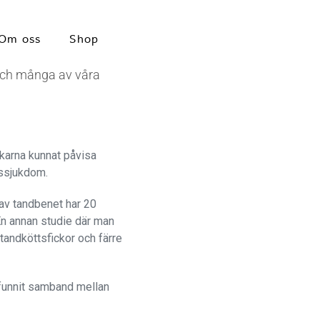
Om oss
Shop
och många av våra
karna kunnat påvisa
lssjukdom.
 av tandbenet har 20
En annan studie där man
tandköttsfickor och färre
 funnit samband mellan