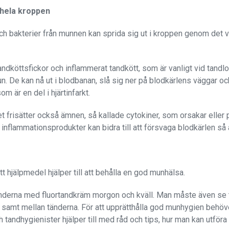
hela kroppen
h bakterier från munnen kan sprida sig ut i kroppen genom det 
dköttsfickor och inflammerat tandkött, som är vanligt vid tandlo
mun. De kan nå ut i blodbanan, slå sig ner på blodkärlens väggar o
m är en del i hjärtinfarkt.
et frisätter också ämnen, så kallade cytokiner, som orsakar eller
 inflammationsprodukter kan bidra till att försvaga blodkärlen så at
t hjälpmedel hjälper till att behålla en god munhälsa.
tänderna med fluortandkräm morgon och kväll. Man måste även se til
or samt mellan tänderna. För att upprätthålla god munhygien behö
 tandhygienister hjälper till med råd och tips, hur man kan utföra 