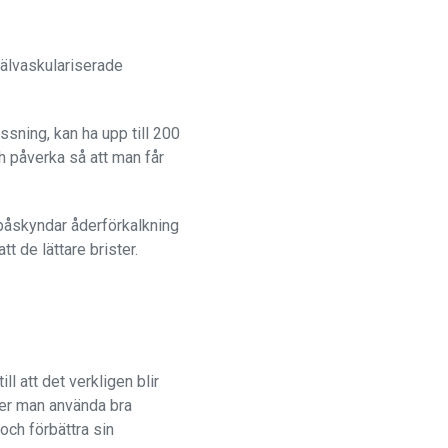
välvaskulariserade
ssning, kan ha upp till 200
ch påverka så att man får
 påskyndar åderförkalkning
t de lättare brister.
l att det verkligen blir
ver man använda bra
och förbättra sin