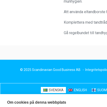
munhygien.
Att använda eltandborste h
Komplettera med tandtråd 
Gå regelbundet till tandhyg
© 2025 Scandinavian Good Business AB -
Integritetspoli
SVENSKA
ENGLISH
SUOM
Om cookies på denna webbplats