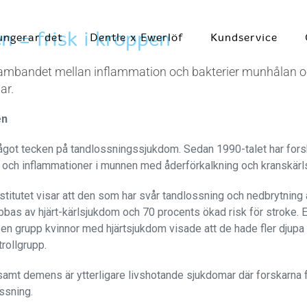
n = frisk i kroppen
ungerar det
Dentle x Ewerlöf
Kundservice
å sambandet mellan inflammation och bakterier munhålan 
ar.
en
något tecken på tandlossningssjukdom. Sedan 1990-talet har fors
 och inflammationer i munnen med åderförkalkning och kranskär
stitutet visar att den som har svår tandlossning och nedbrytning
abbas av hjärt-kärlsjukdom och 70 procents ökad risk för stroke. 
n grupp kvinnor med hjärtsjukdom visade att de hade fler djupa 
trollgrupp.
samt demens är ytterligare livshotande sjukdomar där forskarna
ssning.