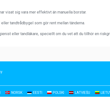
ar visat sig vara mer effektivt än manuella borstar.
eller tandtrådbygel som gör rent mellan tänderna.
ienist eller tandläkare, speciellt om du vet att du tillhör en riskg
cy
I
NORSK
EESTI
POLSKI
LATVIEŠU
LIET