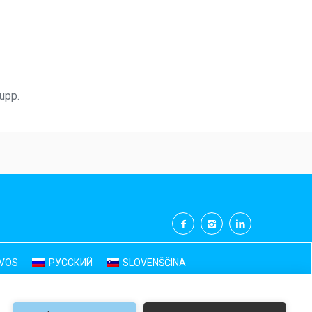
rupp.
UVOS
РУССКИЙ
SLOVENŠČINA