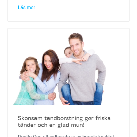
Läs mer
Skonsam tandborstning ger friska
tänder och en glad mun!
Dentle One eltandborste är av högsta kvalitet;